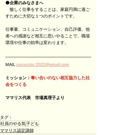
⚫️
企業のみなさまへ
　愉しく仕事をすることは、家庭円満に過ご
すために大切な１つのポイントです。
仕事量、コミュニケーション、自己評価、他
者への感謝など相互に思いやることで、職場
環境や仕事の効率は変わります。
MAIL 
cococolor.2022@gmail.com
ミッション：
奪い合いのない相互協力した社
会をつくる
ママリス代表　市場真理子より
タグ：
社員のやる気
子ども
ママリス認定講師