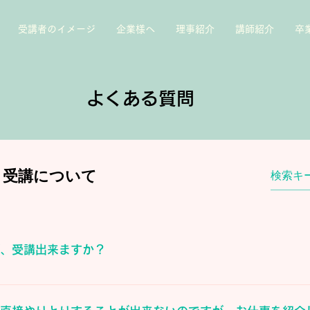
受講者のイメージ
企業様へ
理事紹介
講師紹介
卒
よくある質問
受講について
が、受講出来ますか？
ださい。ZOOMの使い方は簡単です。スマホ、タブレット、PCで
 Communications, Inc.の米国および日本を含むその他の国