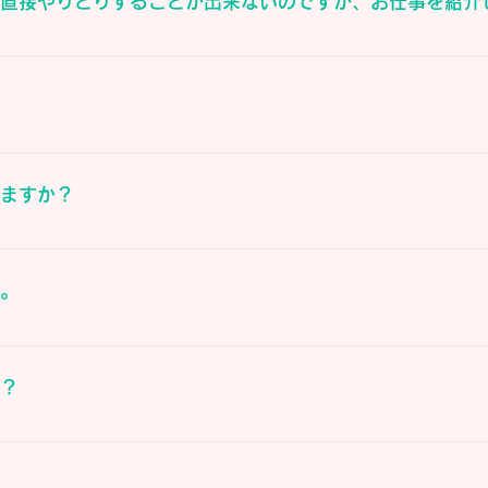
め直接やりとりすることが出来ないのですが、お仕事を紹介
まですが、パソコンさえあれば自宅で出来るお仕事もあります
んが、あった方が仕事紹介の幅は広がります。
しますか？
順次開始します。
い。
振込かクレジットカード払いをお願いいたします。回数は一括
か？
よくコミュニケーションを取ろうとする気持ちがある方々と一